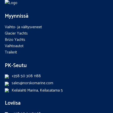
Myynnissä
Vaihto- ja välitysveneet
Glacier Yachts
Brizo Yachts
Vaihtoautot
Trailerit
PK-Seutu
+358 50 308 1188
sales@norskomarine.com
Keilalahti Marina, Keilasatama 5
Loviisa