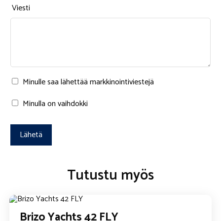
Viesti
Minulle saa lähettää markkinointiviestejä
Minulla on vaihdokki
Vaihdokin tiedot
Merkki
A
lt
e
Tutustu myös
r
n
Malli
a
ti
v
Brizo Yachts 42 FLY
e