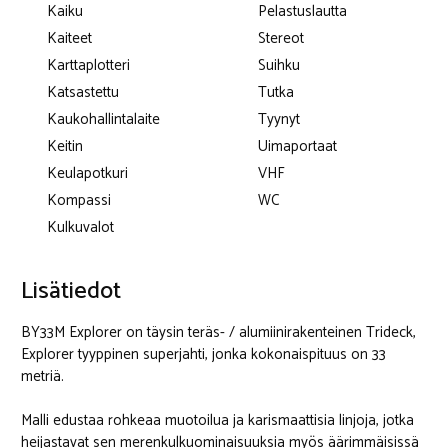
Kaiku
Pelastuslautta
Kaiteet
Stereot
Karttaplotteri
Suihku
Katsastettu
Tutka
Kaukohallintalaite
Tyynyt
Keitin
Uimaportaat
Keulapotkuri
VHF
Kompassi
WC
Kulkuvalot
Lisätiedot
BY33M Explorer on täysin teräs- / alumiinirakenteinen Trideck,
Explorer tyyppinen superjahti, jonka kokonaispituus on 33
metriä.
Malli edustaa rohkeaa muotoilua ja karismaattisia linjoja, jotka
heijastavat sen merenkulkuominaisuuksia myös äärimmäisissä