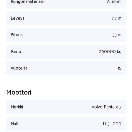
Rungon materiaali
Alumiini
Leveys
7.7 m
Pituus
33 m
Paino
290000 kg
Vuoteita
15
Moottori
Merkki
Volvo Penta x 2
Malli
D13-1000