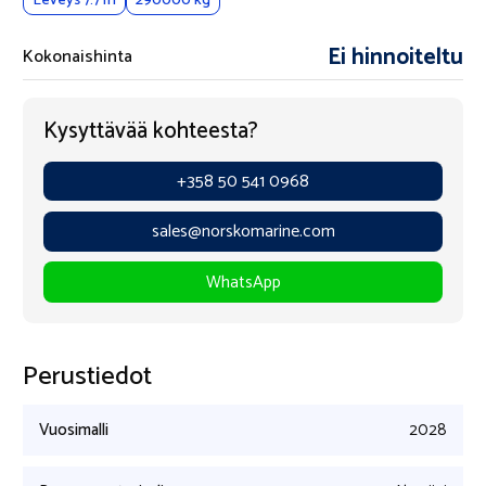
Leveys 7.7 m
290000 kg
Ei hinnoiteltu
Kokonaishinta
Kysyttävää kohteesta?
+358 50 541 0968
sales@norskomarine.com
WhatsApp
Perustiedot
Vuosimalli
2028