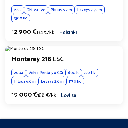
1997
GM 350 V8
Pituus 6.2 m
Leveys 2.39 m
1300 kg
12 900 €
134 €/kk
Helsinki
Monterey 218 LSC
2004
Volvo Penta 5.0 GXi
600 h
270 Hv
Pituus 6.6 m
Leveys 2.6 m
1730 kg
19 000 €
188 €/kk
Loviisa