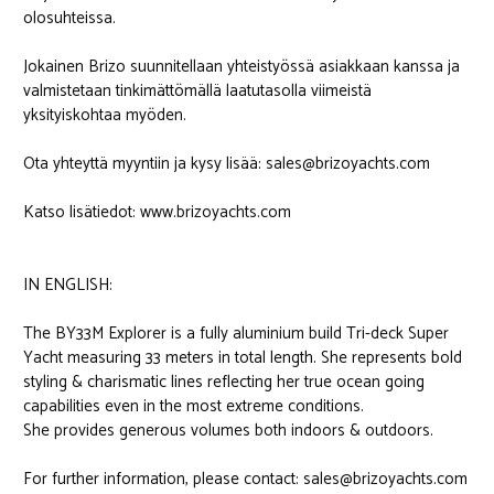
olosuhteissa.
Jokainen Brizo suunnitellaan yhteistyössä asiakkaan kanssa ja
valmistetaan tinkimättömällä laatutasolla viimeistä
yksityiskohtaa myöden.
Ota yhteyttä myyntiin ja kysy lisää: sales@brizoyachts.com
Katso lisätiedot: www.brizoyachts.com
IN ENGLISH:
The BY33M Explorer is a fully aluminium build Tri-deck Super
Yacht measuring 33 meters in total length. She represents bold
styling & charismatic lines reflecting her true ocean going
capabilities even in the most extreme conditions.
She provides generous volumes both indoors & outdoors.
For further information, please contact: sales@brizoyachts.com