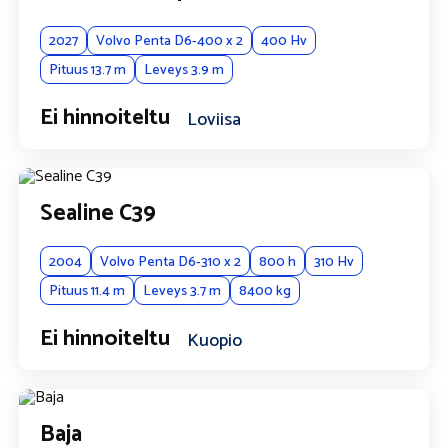
Vuosimalli
:
2027
Volvo Penta D6-400 x 2
400 Hv
Pituus 13.7 m
Leveys 3.9 m
Lisätiedot
Ei hinnoiteltu
Loviisa
Sealine C39
2004
Volvo Penta D6-310 x 2
800 h
310 Hv
Pituus 11.4 m
Leveys 3.7 m
8400 kg
Ei hinnoiteltu
Kuopio
Baja