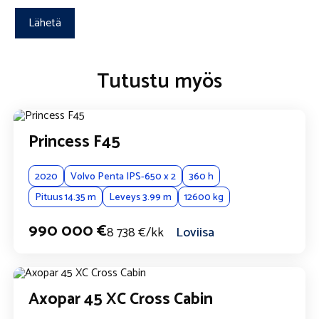
Vaihdokin tiedot
Merkki
A
lt
e
Tutustu myös
r
n
Malli
a
ti
v
Princess F45
e
Vuosimalli
:
2020
Volvo Penta IPS-650 x 2
360 h
Pituus 14.35 m
Leveys 3.99 m
12600 kg
Lisätiedot
990 000 €
8 738 €/kk
Loviisa
Axopar 45 XC Cross Cabin