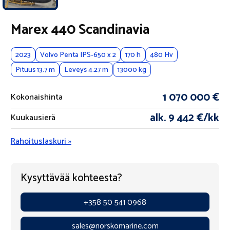
Marex 440 Scandinavia
2023
Volvo Penta IPS-650 x 2
170 h
480 Hv
Pituus 13.7 m
Leveys 4.27 m
13000 kg
1 070 000 €
Kokonaishinta
alk. 9 442 €/kk
Kuukausierä
Rahoituslaskuri »
Kysyttävää kohteesta?
+358 50 541 0968
sales@norskomarine.com