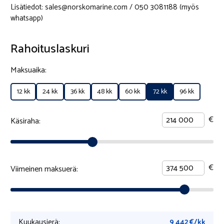
Lisätiedot: sales@norskomarine.com / 050 3081188 (myös
whatsapp)
Rahoituslaskuri
Maksuaika:
12 kk
24 kk
36 kk
48 kk
60 kk
72 kk
96 kk
€
Käsiraha:
€
Viimeinen maksuerä:
Kuukausierä:
9 442
€/kk