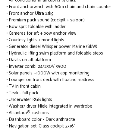
• Air conditioner in all cabins (4 units)
• Front anchorwinch with 60m chain and chain counter
• Front anchor Ultra 21kg
• Premium pack sound (cockpit + saloon)
• Bow sprit foldable with ladder
• Cameras for aft + bow anchor view
• Courtesy lights + mood lights
• Generator diesel Whisper power Marine (8kW)
• Hydraulic lifting swim platform and foldable steps
• Davits on aft platform
• Inverter combi 24/230V 3500
• Solar panels ~1000W with app monitoring
• Lounger on front deck with floating mattress
• TV in front cabin
• Teak - full pack
• Underwater RGB lights
• Washer/ dryer Miele integrated in wardrobe
• Alcantara® cushions
• Dashboard color - Dark anthracite
• Navigation set: Glass cockpit 2x16"