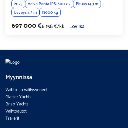
2023
Volvo Penta IPS-600 x 2
Pituus 14.3 m
Leveys 4.3 m
13000 kg
697 000 €
6 158 €/kk
Loviisa
Myynnissä
Vaihto- ja välitysveneet
Glacier Yachts
Brizo Yachts
Vaihtoautot
Trailerit