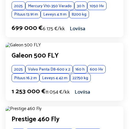
2025
Mercury V10-350 Verado
30 h
1050 Hv
Pituus 13.91 m
Leveys 4.11 m
8200 kg
699 000 €
6 175 €/kk
Loviisa
Galeon 500 FLY
2025
Volvo Penta D8-600 x 2
160 h
600 Hv
Pituus 16.2 m
Leveys 4.42 m
22750 kg
1 253 000 €
11 054 €/kk
Loviisa
Prestige 460 Fly