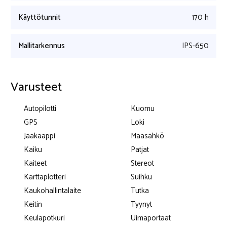
Käyttötunnit
170 h
Mallitarkennus
IPS-650
Varusteet
Autopilotti
Kuomu
GPS
Loki
Jääkaappi
Maasähkö
Kaiku
Patjat
Kaiteet
Stereot
Karttaplotteri
Suihku
Kaukohallintalaite
Tutka
Keitin
Tyynyt
Keulapotkuri
Uimaportaat