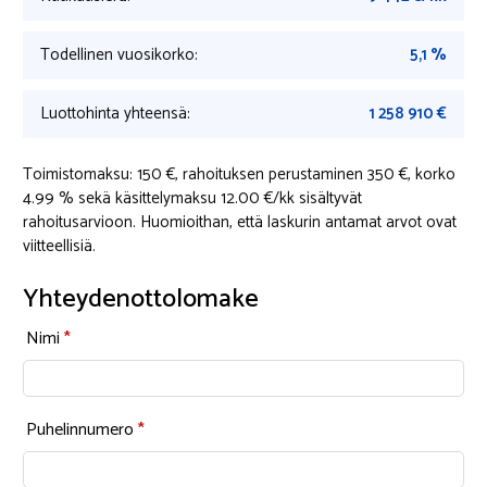
Todellinen vuosikorko:
5,1
%
Luottohinta yhteensä:
1 258 910
€
Toimistomaksu: 150 €, rahoituksen perustaminen 350 €, korko
4.99 % sekä käsittelymaksu
12.00
€/kk sisältyvät
rahoitusarvioon. Huomioithan, että laskurin antamat arvot ovat
viitteellisiä.
Yhteydenottolomake
Nimi
*
Puhelinnumero
*